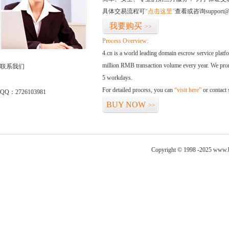
具体交易流程可
“点击这里”
查看或咨询support@
我要购买
>>
Process Overview:
4.cn is a world leading domain escrow service plat
million RMB transaction volume every year. We promi
联系我们
5 workdays.
For detailed process, you can
“visit here”
or contact
QQ：2726103981
BUY NOW
>>
Copyright © 1998 -2025 www.be