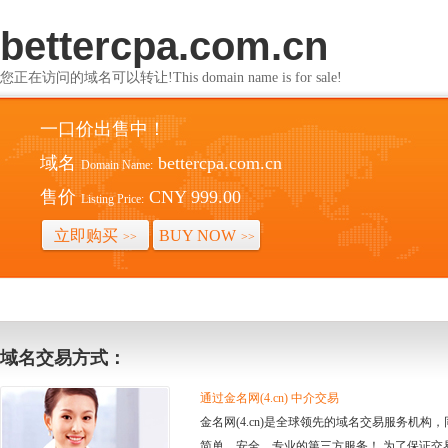
bettercpa.com.cn
您正在访问的域名可以转让!This domain name is for sale!
一口价出售中！
域名
bettercpa.com.cn
Domain Name:
售价
CNY 999.00
Listing Price:
立即购买
BUY NOW
>>
>>
域名交易方式：
通过金名网(4.cn) 中介交易
金名网(4.cn)是全球领先的域名交易服务机
简单、安全、专业的第三方服务！ 为了保证交